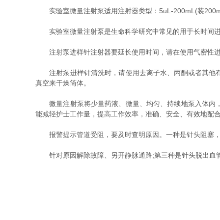
实验室微量注射泵适用注射器类型：5uL-200mL(装2
实验室微量注射泵是生命科学研究中常见的用于长时间进行
注射泵进样针注射器要延长使用时间，请在使用气密性进样
注射泵进样针清洗时，请使用去离子水、丙酮或者其他有机
真空来干燥筒体。
微量注射泵将少量药液、微量、均匀、持续地泵入体内，操
能减轻护士工作量，提高工作效率，准确、安全、有效地配
报警提示管道受阻，要及时查明原因。一种是针头阻塞，可
针对原因解除故障、另开静脉通路;第三种是针头脱出血管