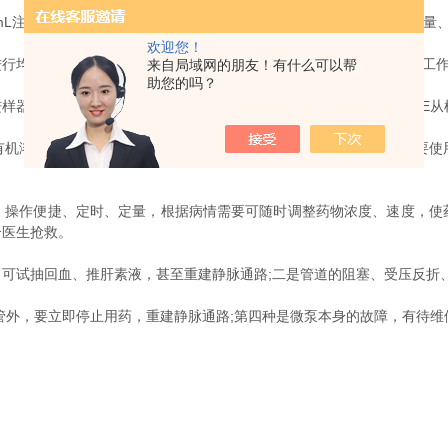
00mL注射器需提前说明、更换注射器夹持机构)，运行参数设置：注射液
欢迎您！
均匀微量注射的仪器，在实验中合理使用微量注射泵可以大大减轻工作
来自局域网的朋友！有什么可以帮
助您的吗？
器之前用水湿润柱塞头，使用未经湿润的特氟隆柱塞头会造成PTFE从
溶剂来清洗进样器。避免去垢剂、磷酸或者碱性溶剂。清洗后，要使
作便捷、定时、定量，根据病情需要可随时调整药物浓度、速度，使
合医生抢救。
试抽回血、推肝素液，甚至重建静脉通路;二是管道的阻塞、受压反折
外，要立即停止用药，重建静脉通路;第四种是微泵本身的故障，有待维