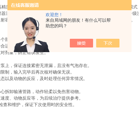
高精度液体输送设备，能够精确控制药物或液体的流速、剂量及注射模式
活塞实现液体输送。其控制精度可达微升级别，部分型号支持纳升级注射（如
欢迎您！
设注射容量、流速、工作模式（如灌注、抽取、单推循环等）及循环次数。
来自局域网的朋友！有什么可以帮
助您的吗？
个部件，包括电源线、按键、显示屏等，确保设备能够正常运作。
合适的输液管和注射器，避免因尺寸不当导致的问题。
对剂量，防止错误发生。
泵上，保证连接紧密无泄漏，且没有气泡存在。
限制，输入完毕后再次核对确保无误。
态以及动物的反应，及时处理任何异常情况。
心拆卸输液管路，动作轻柔以免伤害动物。
速度、动物反应等，为后续治疗提供参考。
检查和维护，保证下次使用时的安全性。