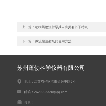
上一篇：
动物药物注射泵其自身拥有以下特点
下一篇：
微流控注射泵的使用方法
苏州蓬勃科学仪器有限公司
地址：江苏省张家港市长兴中路8号
邮箱：2629203320@qq.com
传真：