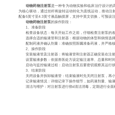
动物药物注射泵
是一种专为动物实验和临床治疗设计的
为核心驱动，通过丝杆将旋转运动转化为直线运动，推动注射器
配备5英寸至4.3英寸液晶触摸屏，支持中英文切换，可预
动物药物注射泵
的操作阶段：
1、准备阶段
检查设备状态：每天开始工作之前，仔细检查注射泵的各
选择合适的输液管和注射器：根据动物的体型和病情选择
配制药液并确认剂量：准确按照医嘱准备药液，并严格核
2、操作阶段
安装输液管及注射器：将输液管和注射器正确安装在注射
设置输液参数：依据兽医处方设定输注速率、总量和时间
启动与监控输液过程：启动注射泵后要密切观察其运行状
3、结束阶段
关闭设备并拆卸输液管：结束输液时先关闭注射泵，再小
记录输液情况：详细记录下操作细节，如药液剂量、输液
清洁与维护：对注射泵进行彻d清洁消毒，定期进行全面