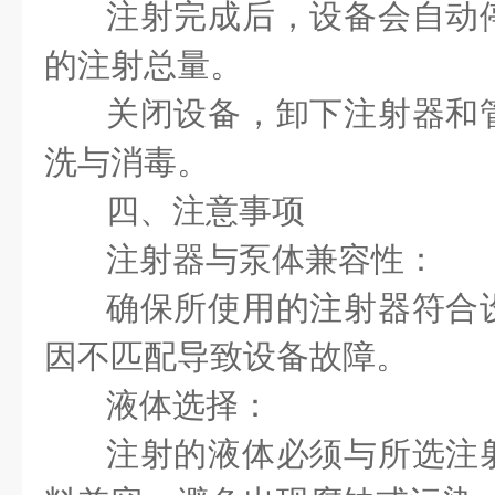
注射完成后，设备会自动
的注射总量。
关闭设备，卸下注射器和
洗与消毒。
四、注意事项
注射器与泵体兼容性：
确保所使用的注射器符合
因不匹配导致设备故障。
液体选择：
注射的液体必须与所选注