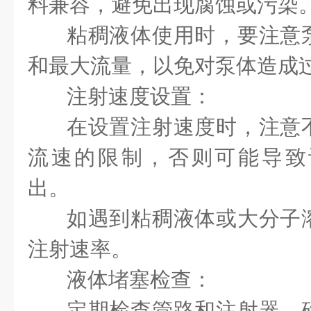
料兼容，避免出现腐蚀或污染
粘稠液体使用时，要注意
和最大流量，以免对泵体造成
注射速度设置：
在设置注射速度时，注意
流速的限制，否则可能导致
出。
如遇到粘稠液体或大分子
注射速率。
液体堵塞检查：
定期检查管路和注射器，