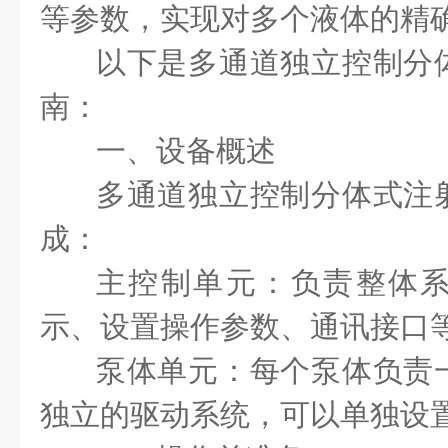
等参数，实现对多个液体的精
以下是多通道独立控制分
南：
一、设备概述
多通道独立控制分体式注
成：
主控制单元：负责整体
示、设置操作参数、通讯接口
泵体单元：每个泵体负责
独立的驱动系统，可以单独设