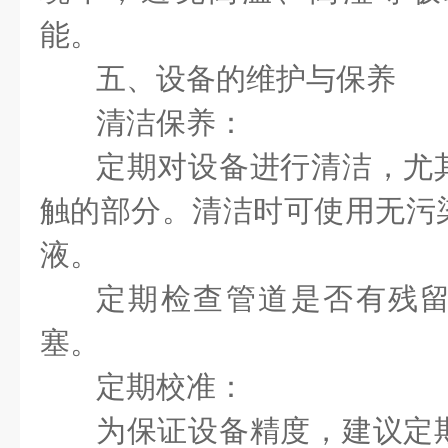
能。
五、设备的维护与保养
清洁保养：
定期对设备进行清洁，尤
触的部分。清洁时可使用无污
液。
定期检查管道是否有残
塞。
定期校准：
为保证设备精度，建议定