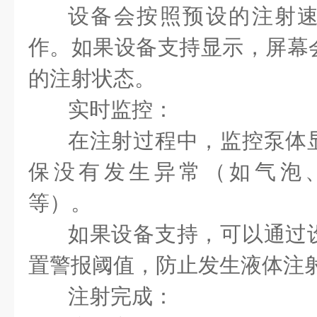
设备会按照预设的注射
作。如果设备支持显示，屏幕
的注射状态。
实时监控：
在注射过程中，监控泵体
保没有发生异常（如气泡
等）。
如果设备支持，可以通过
置警报阈值，防止发生液体注
注射完成：