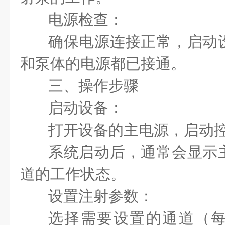
电源检查：
确保电源连接正常，启动
和泵体的电源都已接通。
三、操作步骤
启动设备：
打开设备的主电源，启动
系统启动后，通常会显示
道的工作状态。
设置注射参数：
选择需要设置的通道（