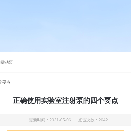
，蠕动泵
个要点
正确使用实验室注射泵的四个要点
更新时间：2021-05-06 点击次数：2042