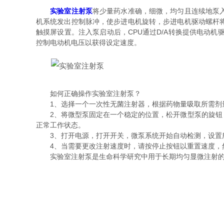
实验室注射泵
将少量药水准确，细微，均匀且连续地泵
机系统发出控制脉冲，使步进电机旋转，步进电机驱动螺杆
触摸屏设置。注入泵启动后，CPU通过D/A转换提供电动
控制电动机电压以获得设定速度。
如何正确操作实验室注射泵？
1、选择一个一次性无菌注射器，根据药物量吸取所需剂量
2、将微型泵固定在一个稳定的位置，松开微型泵的旋钮，
正常工作状态。
3、打开电源，打开开关，微泵系统开始自动检测，设置所
4、当需要更改注射速度时，请按停止按钮以重置速度，然
实验室注射泵是生命科学研究中用于长期均匀显微注射的常