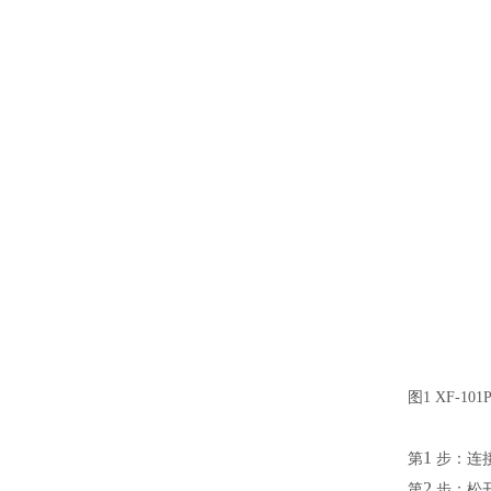
图
1 XF-
101
1
第
步：连
2
第
步：松