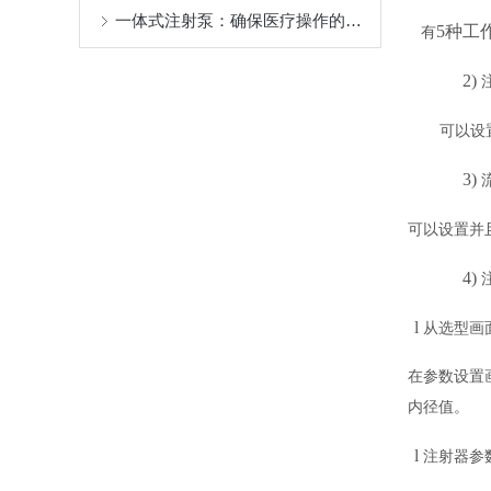
一体式注射泵：确保医疗操作的安全性
5种工
有
2)
可以设
3)
可以设置并
4)
l
从选型画
在参数设置
内径值。
l
注射器参