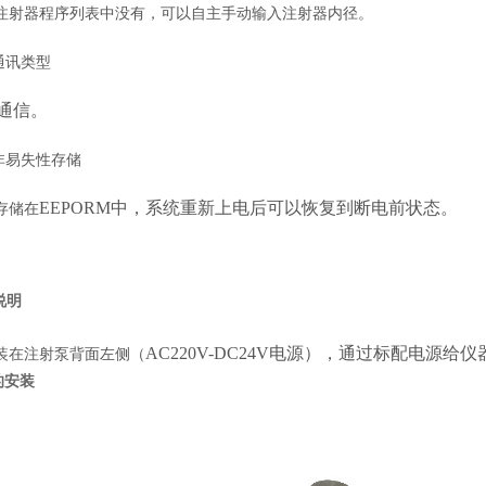
注射器程序列表中没有，可以自主手动输入注射器内径。
通讯类型
2通信。
非易失性存储
EEPORM中，系统重新上电后可以恢复到断电前状态。
存储在
说明
AC220V-DC24V电源），通过标配电源
装在注射泵背面左侧（
的安装