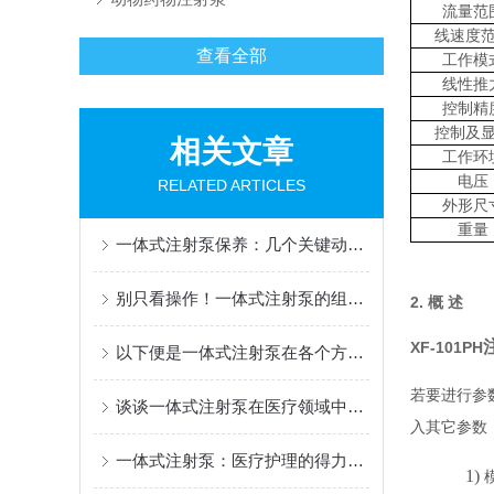
流量范
线速度
查看全部
工作模
线性推
控制精
控制及
相关文章
工作环
电压
RELATED ARTICLES
外形尺
重量
一体式注射泵保养：几个关键动作，让设备多“服役”好几年！
别只看操作！一体式注射泵的组成，藏着这些保障稳定的秘密
2. 概 述
XF-101PH
以下便是一体式注射泵在各个方面中的特点
若要进行参
谈谈一体式注射泵在医疗领域中的作用
入其它参数
一体式注射泵：医疗护理的得力助手
1)