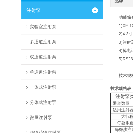
品牌
注射泵
功能简
1)XF-
实验室注射泵
2)4.3寸
多通道注射泵
3)注射器
4)掉电记
双通道注射泵
5)RS23
单通道注射泵
技术规格
一体式注射泵
技术规格表
注射泵
分体式注射泵
通道数量
适用注射
大行
微量注射泵
每微步
每微步注
动物药物注射泵