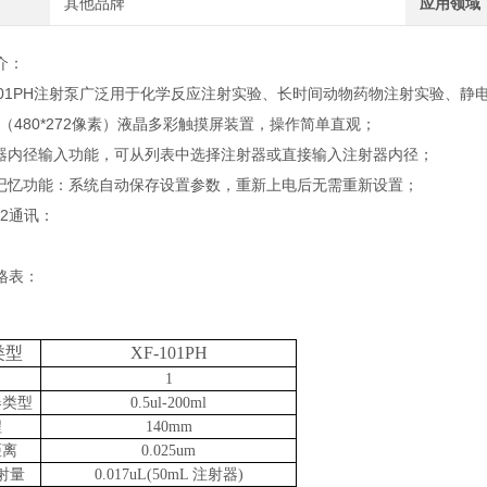
其他品牌
应用领域
介：
101PH注射泵广泛用于化学反应注射实验、长时间动物药物注射实验、静
（480*272像素）液晶多彩触摸屏装置，操作简单直观；
内径输入功能，可从列表中选择注射器或直接输入注射器内径；
忆功能：系统自动保存设置参数，重新上电后无需重新设置；
2通讯：
表：
类型
XF-1
01
P
H
1
器类型
0.
5ul-
200
ml
程
140mm
距离
0.025um
射量
0.017uL(50mL 注射器)