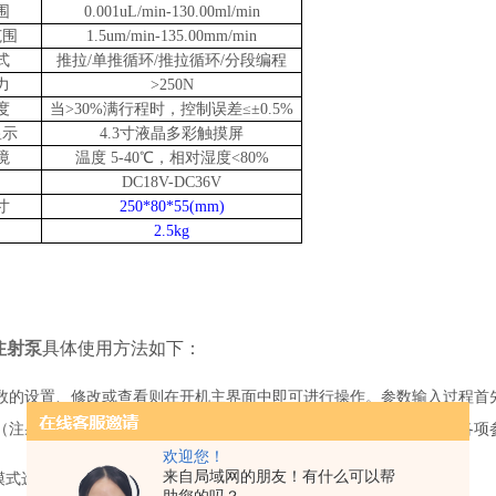
围
0.001u
L/min-
130.00
ml
/min
范围
1.5um
/
min
-
135.00mm/min
式
推拉/单推循环/推拉循环/分段编程
力
>
250N
度
当>30%满行程时，控制误差≤±0.5%
显示
4.3寸液晶多彩触摸屏
境
温度 5-40℃，相对湿度<80%
DC
18
V
-
DC
36
V
寸
250*80*55(mm
)
2.5
kg
注射泵
具体使用方法如下：
数的设置、修改或查看则在开机主界面中即可进行操作。参数输入过程首
（注射容量、速度等），工作过程中可随时暂停任务，且可重新设置各项
欢迎您！
来自局域网的朋友！有什么可以帮
模式选择