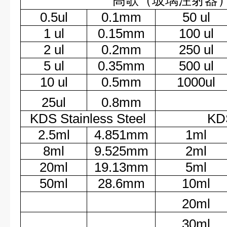
高歌（玻璃注射器
0.5ul
0.1
mm
50 ul
1 ul
0.15
mm
100 ul
2 ul
0.2
mm
250 ul
5 ul
0.35
mm
500 ul
10 ul
0.5
mm
1000ul
25ul
0.8
mm
KDS Stainless Steel
KD
2.5ml
4.851mm
1ml
8ml
9.525mm
2ml
20ml
19.13mm
5ml
50ml
28.6mm
10ml
20ml
30ml