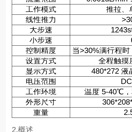
工作模式
推拉、
线性推力
>3
大步速
1243s
小步速
控制精度
当>30%满行程时
设置方式
全程触摸
显示方式
480*272
液
电压范围
DC
工作环境
温度 5-40℃
外形尺寸
306*208
重量
2.
2.概述