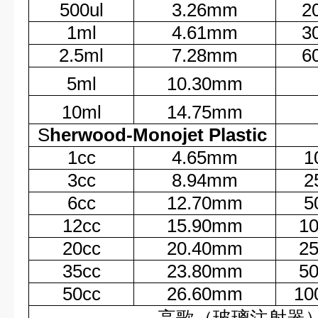
500ul
3.26mm
2
1ml
4.61mm
3
2.5ml
7.28mm
6
5ml
10.30mm
10ml
14.75mm
S
herwood-Monojet Plastic
1cc
4.65mm
1
3cc
8.94mm
2
6cc
12.70mm
5
12cc
15.90mm
10
20cc
20.40mm
25
35cc
23.80mm
50
50cc
26.60mm
10