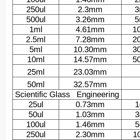
250ul
2.3mm
3
500ul
3.26mm
5
1ml
4.61mm
1
2.5ml
7.28mm
2
5ml
10.30mm
3
10ml
14.57mm
5
25ml
23.03mm
50ml
32.57mm
Scientific Glass Engineering
25ul
0.73mm
1
50ul
1.03mm
3
100ul
1.46mm
5
250ul
2.30mm
1