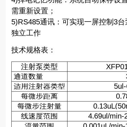
需重新设置；
5)RS485通讯：可实现一屏控制
独立工作
技术规格表：
注射泵类型
XFP01
通道数量
适用注射器类型
5ul
每微步距离
0.
每微步注射量
0.13uL(5
线速度范围
4.69ul/min-
流量范围
0.001uL/min-