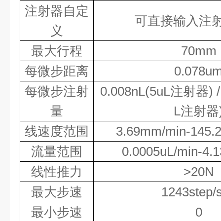
注射器自定
可直接输入注
义
最大行程
7
0mm
每微步距离
0.0
78
u
每微步注射
0.008nL(5uL
注射器
) 
量
L
注射器
线速度范围
3
.69
mm
/min-
145.
流量范围
0.000
5
uL/min-
4.1
线性推力
>
2
0
N
最大步速
1243step/
最小步速
0