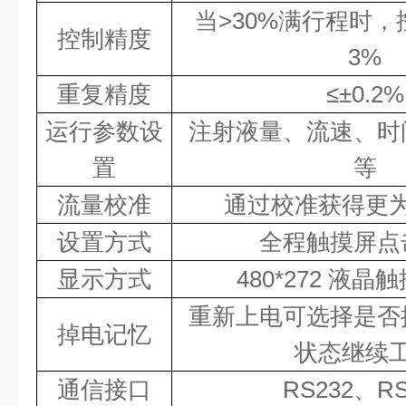
当
>30%
满行程时，
控制精度
3
%
重复精度
≤±
0.
2
%
运行参数设
注射液量、流速、时
置
等
流量校准
通过校准获得更
设置方式
全程触摸屏点
显示方式
480*272
液晶触
重新上电可选择是否
掉电记忆
状态继续
通信接口
RS232
、
RS